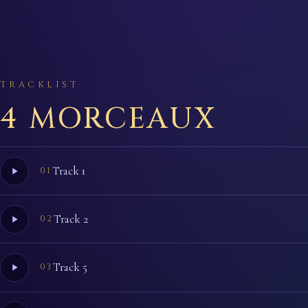
TRACKLIST
4 MORCEAUX
Track 1
01
Track 2
02
Track 5
03