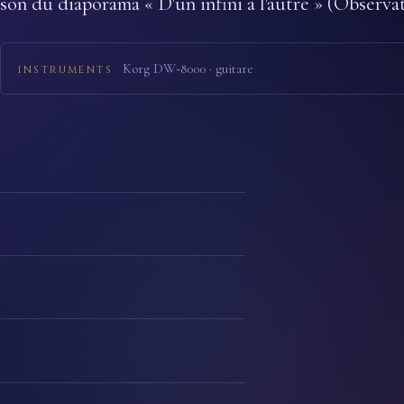
son du diaporama « D'un infini à l'autre » (Observa
Korg DW‑8000 · guitare
INSTRUMENTS