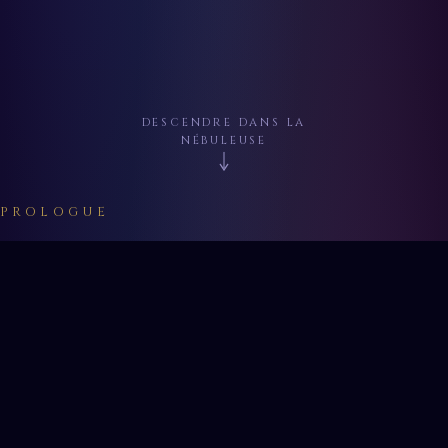
DESCENDRE DANS LA
NÉBULEUSE
PROLOGUE
LE VOYAGE MUSICAL
IX · VIII · VII
Tout commence à la maîtrise Saint‑Évode
de Rouen, entre 1966 et 1974. Un enfant
chante, puis se tait pendant plus de dix ans.
Dans ce silence, quelque chose se forme :